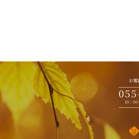
お電
055
10：0