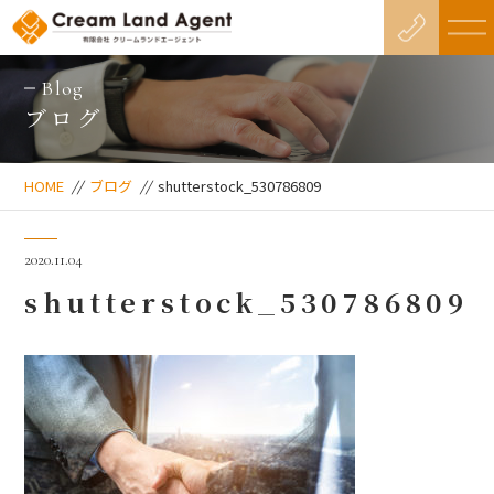
Blog
ブログ
HOME
//
ブログ
//
shutterstock_530786809
2020.11.04
shutterstock_530786809